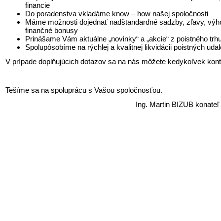
financie
Do poradenstva vkladáme know – how našej spoločnosti
Máme možnosti dojednať nadštandardné sadzby, zľavy, výh
finančné bonusy
Prinášame Vám aktuálne „novinky“ a „akcie“ z poistného trh
Spolupôsobíme na rýchlej a kvalitnej likvidácii poistných udal
V prípade doplňujúcich dotazov sa na nás môžete kedykoľvek kont
Tešíme sa na spoluprácu s Vašou spoločnosťou.
Ing. Martin BIZUB konateľ