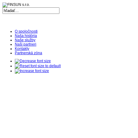
Ulti
Clocks,
an
O spoločnosti
Ulti
Naša história
Naše služby
Joomla
Naši partneri
Kontakty
product
Partnerská zóna
-
Joomla
Extensions
|
Joomla
Templates
|
Joomla
Articles