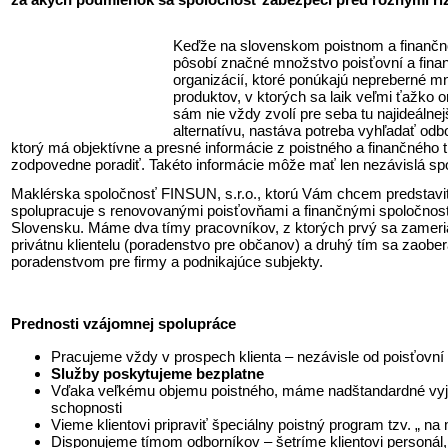
Keďže na slovenskom poistnom a finančn
pôsobí značné množstvo poisťovní a fina
organizácií, ktoré ponúkajú nepreberné m
produktov, v ktorých sa laik veľmi ťažko or
sám nie vždy zvolí pre seba tu najideálnej
alternatívu, nastáva potreba vyhľadať odb
ktorý má objektívne a presné informácie z poistného a finančného t
zodpovedne poradiť. Takéto informácie môže mať len nezávislá sp
Maklérska spoločnosť FINSUN, s.r.o., ktorú Vám chcem predstavi
spolupracuje s renovovanými poisťovňami a finančnými spoločnos
Slovensku. Máme dva tímy pracovníkov, z ktorých prvý sa zameri
privátnu klientelu (poradenstvo pre občanov) a druhý tím sa zaobe
poradenstvom pre firmy a podnikajúce subjekty.
Prednosti vzájomnej spolupráce
Pracujeme vždy v prospech klienta – nezávisle od poisťovní
Služby poskytujeme bezplatne
Vďaka veľkému objemu poistného, máme nadštandardné vy
schopnosti
Vieme klientovi pripraviť špeciálny poistný program tzv. „ na 
Disponujeme tímom odborníkov – šetríme klientovi personál,