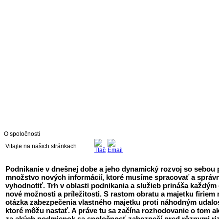
O spoločnosti
Vitajte na našich stránkach
Podnikanie v dnešnej dobe a jeho dynamický rozvoj so sebou 
množstvo nových informácií, ktoré musíme spracovať a správ
vyhodnotiť. Trh v oblasti podnikania a služieb prináša každý
nové možnosti a príležitosti. S rastom obratu a majetku firiem
otázka zabezpečenia vlastného majetku proti náhodným udalo
ktoré môžu nastať. A práve tu sa začína rozhodovanie o tom ak
za akých podmienok sa spoločnosť zabezpečí pred rôznymi riz